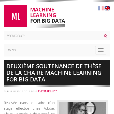
MENU
Toggle
navigat
DEUXIÈME SOUTENANCE DE THÈSE
DE LA CHAIRE MACHINE LEARNING
FOR BIG DATA
PUBLIÉ LE
30/11/2017
DANS
EVENT-FRANCE
Réalisée dans le cadre d’un
stage effectué chez Adobe,
Claire Vernade a développé sa